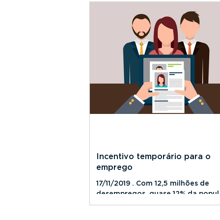
países com governos que...
Incentivo temporário para o
emprego
17/11/2019 . Com 12,5 milhões de
desempregos, quase 12% da popul
governo lançou um pacote de me
para incentivar a abertura do...