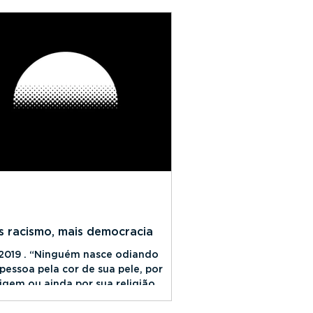
 racismo, mais democracia
/2019 . “Ninguém nasce odiando
pessoa pela cor de sua pele, por
igem ou ainda por sua religião.
diar, as pessoas..."