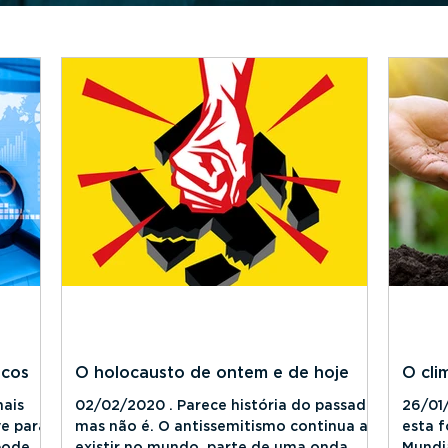
icos
O holocausto de ontem e de hoje
O cli
mais
02/02/2020 . Parece história do passado,
26/01/
e parar
mas não é. O antissemitismo continua a
esta 
 pode
existir no mundo, parte de uma onda
Mundia