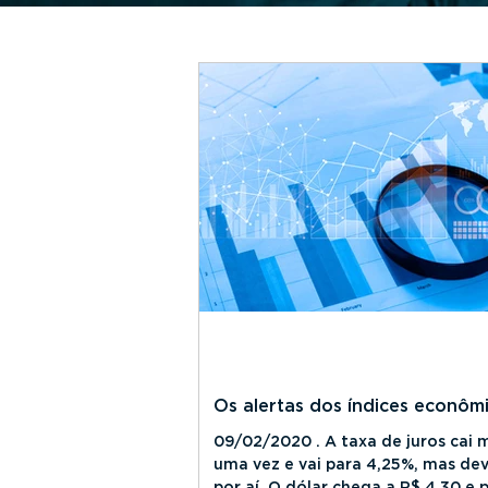
Os alertas dos índices econôm
09/02/2020 . A taxa de juros cai 
uma vez e vai para 4,25%, mas dev
por aí. O dólar chega a R$ 4,30 e