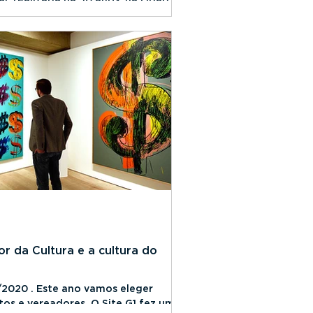
de Davos...
or da Cultura e a cultura do
/2020 . Este ano vamos eleger
tos e vereadores. O Site G1 fez um