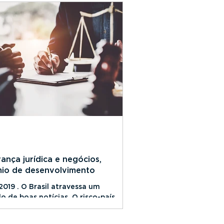
ança jurídica e negócios,
io de desenvolvimento
2019 . O Brasil atravessa um
o de boas notícias. O risco-país,
ice que calcula a possibilidade de
ação dar um...