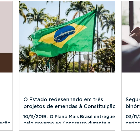
O Estado redesenhado em três
Segur
projetos de emendas à Constituição
binôm
10/11/2019 . O Plano Mais Brasil entregue
03/11/
ação, o
pelo governo ao Congresso durante a
períod
didas
semana é ambicioso. As propostas de
um índ
três emendas à...
uma n