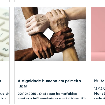
parte dos consumidores...
levan
capita
s
A dignidade humana em primeiro
Muita
lugar
15/12/
que vive
Monet
22/12/2019 . O ataque homofóbico
tos,
reduzi
contra a influenciadora digital Karol Eller
menor 
na orla da Barra da Tijuca no domingo