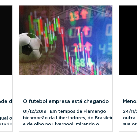
passado mostra como...
ade de
O futebol empresa está chegando
Menos
01/12/2019 . Em tempos de Flamengo
24/11
bicampeão da Libertadores, do Brasileiro
outra 
ual o
e de olho no Liverpool, mirando o
sua or
stado –
mundo, os clubes de futebol...
Para o
os