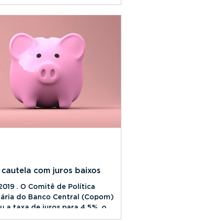
tamento entre os governantes das
is do país que...
 cautela com juros baixos
2019 . O Comitê de Política
ária do Banco Central (Copom)
u a taxa de juros para 4,5%, o
nível desde 1999, quando...