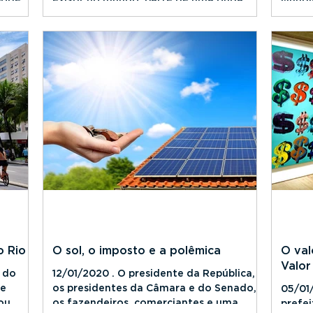
conservadora que...
suíça 
o Rio
O sol, o imposto e a polêmica
O val
Valor
 do
12/01/2020 . O presidente da República,
de
os presidentes da Câmara e do Senado,
05/01
ou
os fazendeiros, comerciantes e uma
prefei