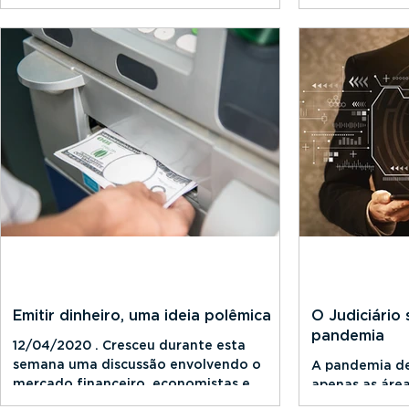
conseguiram encontrar uma fórmula de
preparando pa
ajuda a Estados e municípios com
quantidade en
receitas
Emitir dinheiro, uma ideia polêmica
O Judiciário
pandemia
12/04/2020 . Cresceu durante esta
semana uma discussão envolvendo o
A pandemia de
mercado financeiro, economistas e
apenas as áre
analistas em torno da emissão de...
não moviment