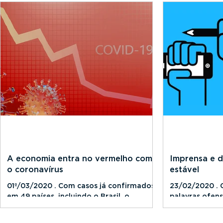
A economia entra no vermelho com
Imprensa e d
o coronavírus
estável
01º/03/2020 . Com casos já confirmados
23/02/2020 . O
em 49 países, incluindo o Brasil, o
palavras ofens
coronavírus batizado Covid-19 amplia seu
comunicação e
rastro para além da...
cada dia...