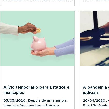
disparar neste ano, na esteira da...
sexto lugar en
casos de Covid-
Alívio temporário para Estados e
A pandemia 
municípios
judiciais
03/05/2020 . Depois de uma ampla
26/04/2020 . O
negociação, governo e Senado
Rio, São Paulo