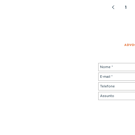
1
Av. Presidente Wilson, 210 . 13º andar
20030-021 . Centro . Rio de Janeiro-RJ
Tel. +55 21 2224-1210
atendimento@nogueiraassociados.com.br
© 2026 Nogueira Fernandes Advogados Associados
Todos os direitos reservados