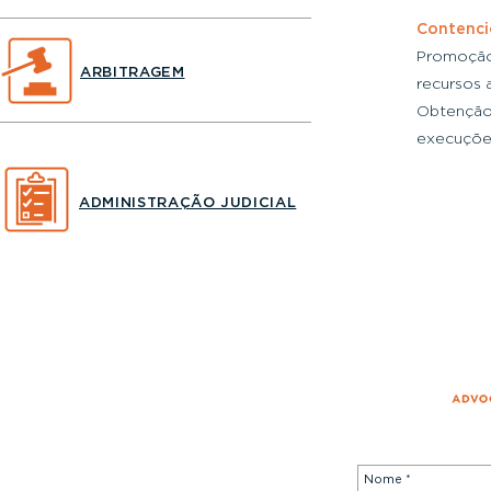
Contenci
Promoção 
ARBITRAGEM
recursos 
Obtenção 
execuções
ADMINISTRAÇÃO JUDICIAL
Av. Presidente Wilson, 210 . 13º andar
20030-021 . Centro . Rio de Janeiro-RJ