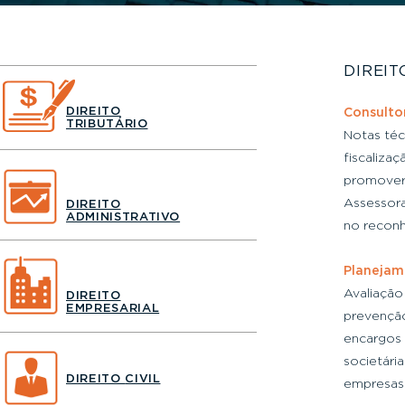
DIREIT
DIREITO
Consultor
TRIBUTÁRIO
Notas té
fiscalizaç
promover
Assessora
DIREITO
ADMINISTRATIVO
no reconh
Planejam
Avaliação
DIREITO
EMPRESARIAL
prevençã
encargos 
societária
DIREITO
CIVIL
empresas